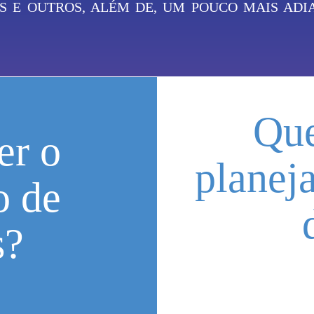
 E OUTROS, ALÉM DE, UM POUCO MAIS ADIA
Que
er o
planej
o de
s?